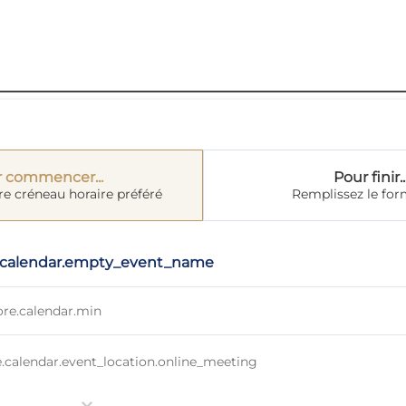
 commencer...
Pour finir..
re créneau horaire préféré
Remplissez le for
.calendar.empty_event_name
re.calendar.min
calendar.event_location.online_meeting