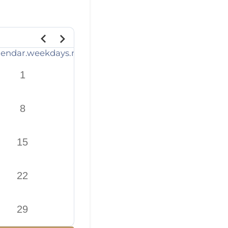
lendar.weekdays.monday_short
components.core.cale
1
8
15
22
29