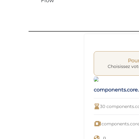
Flow
Pour
Choisissez vot
components.core
30
components.co
components.core.
()