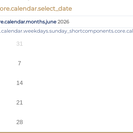
re.calendar.select_date
e.calendar.months.june
2026
.calendar.weekdays.sunday_short
components.core.ca
31
7
14
21
28